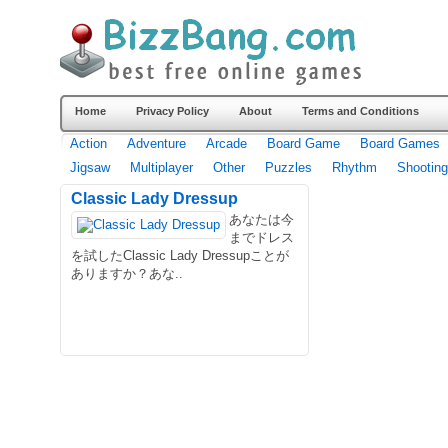
Home
Privacy Policy
About
Terms and Conditions
Action
Adventure
Arcade
Board Game
Board Games
Jigsaw
Multiplayer
Other
Puzzles
Rhythm
Shooting
Classic Lady Dressup
あなたは今
までドレス
を試したClassic Lady Dressupことが
ありますか？あな..